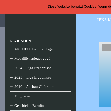
Home
Wir über uns
Download
Foto / Video
Diese Website benutzt Cookies. Wenn du
Zum Inhalt springen
Billard-Club Berolina
JENS 
NAVIGATION
AKTUELL Berliner Ligen
Medaillienspiegel 2025
2024 – Liga Ergebnisse
2023 – Liga Ergebnisse
2010 – Ausbau Clubraum
Mitglieder
Geschichte Berolina