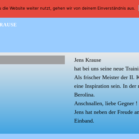
Links
Impressum
Datenschutz
 die Website weiter nutzt, gehen wir von deinem Einverständnis aus.
 Sterne
KRAUSE
Hobby oder Sport - Bei uns geht b
Jens Krause
hat bei uns seine neue Trai
Als frischer
Meister der II. 
eine Inspiration sein. In der
Berolina
.
Anschnallen, liebe Gegner !
Jens hat neben der Freude am
Einband.