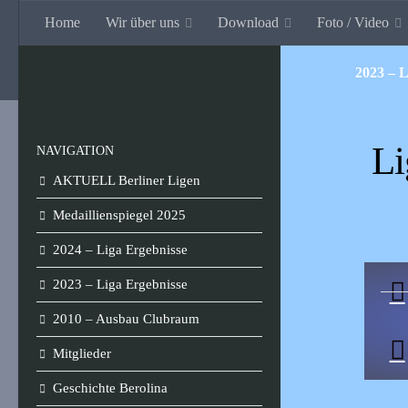
Home
Wir über uns
Download
Foto / Video
Zum Inhalt springen
Billard-Club Berolina
2023 –
Li
NAVIGATION
AKTUELL Berliner Ligen
Medaillienspiegel 2025
2024 – Liga Ergebnisse
2023 – Liga Ergebnisse
2010 – Ausbau Clubraum
Mitglieder
Geschichte Berolina