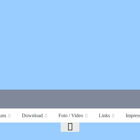
uns
Download
Foto / Video
Links
Impres