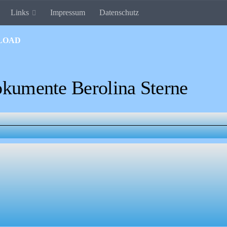
Links
Impressum
Datenschutz
 Sterne
LOAD
Hobby oder Sport - Bei uns geht b
kumente Berolina Sterne