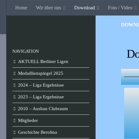
Home
Wir über uns
Download
Foto / Video
Zum Inhalt springen
Billard-Club Berolina
DOWN
Do
NAVIGATION
AKTUELL Berliner Ligen
Medaillienspiegel 2025
2024 – Liga Ergebnisse
2023 – Liga Ergebnisse
2010 – Ausbau Clubraum
Mitglieder
Geschichte Berolina