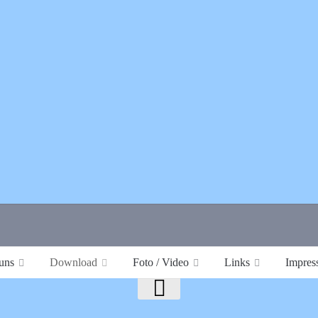
uns
Download
Foto / Video
Links
Impres