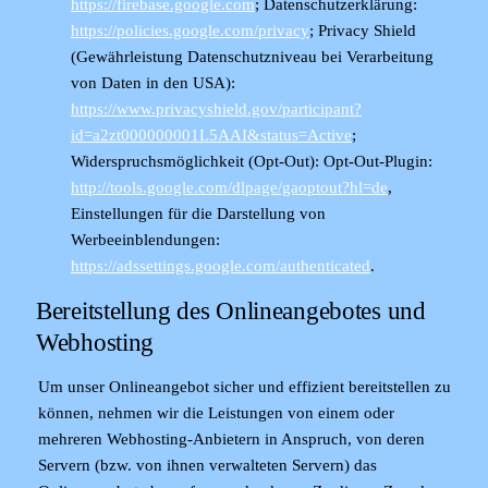
https://firebase.google.com
; Datenschutzerklärung:
https://policies.google.com/privacy
; Privacy Shield
(Gewährleistung Datenschutzniveau bei Verarbeitung
von Daten in den USA):
https://www.privacyshield.gov/participant?
id=a2zt000000001L5AAI&status=Active
;
Widerspruchsmöglichkeit (Opt-Out): Opt-Out-Plugin:
http://tools.google.com/dlpage/gaoptout?hl=de
,
Einstellungen für die Darstellung von
Werbeeinblendungen:
https://adssettings.google.com/authenticated
.
Bereitstellung des Onlineangebotes und
Webhosting
Um unser Onlineangebot sicher und effizient bereitstellen zu
können, nehmen wir die Leistungen von einem oder
mehreren Webhosting-Anbietern in Anspruch, von deren
Servern (bzw. von ihnen verwalteten Servern) das